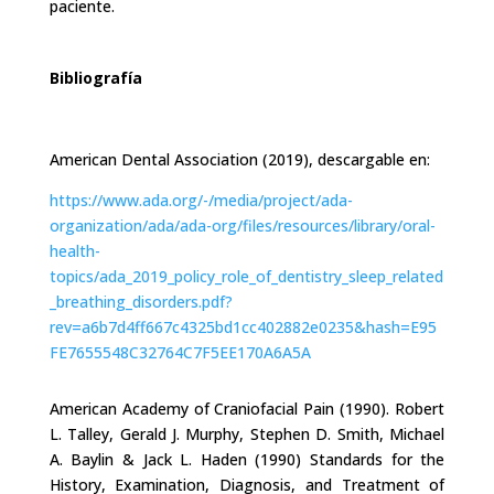
paciente.
Bibliografía
American Dental Association (2019), descargable en:
https://www.ada.org/-/media/project/ada-
organization/ada/ada-org/files/resources/library/oral-
health-
topics/ada_2019_policy_role_of_dentistry_sleep_related
_breathing_disorders.pdf?
rev=a6b7d4ff667c4325bd1cc402882e0235&hash=E95
FE7655548C32764C7F5EE170A6A5A
American Academy of Craniofacial Pain (1990). Robert
L. Talley, Gerald J. Murphy, Stephen D. Smith, Michael
A. Baylin & Jack L. Haden (1990) Standards for the
History, Examination, Diagnosis, and Treatment of