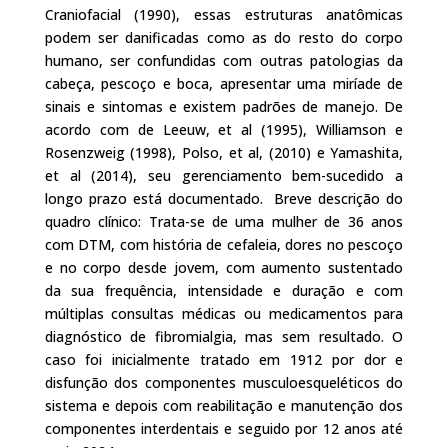
Craniofacial (1990), essas estruturas anatômicas
podem ser danificadas como as do resto do corpo
humano, ser confundidas com outras patologias da
cabeça, pescoço e boca, apresentar uma miríade de
sinais e sintomas e existem padrões de manejo. De
acordo com de Leeuw, et al (1995), Williamson e
Rosenzweig (1998), Polso, et al, (2010) e Yamashita,
et al (2014), seu gerenciamento bem-sucedido a
longo prazo está documentado. Breve descrição do
quadro clínico: Trata-se de uma mulher de 36 anos
com DTM, com história de cefaleia, dores no pescoço
e no corpo desde jovem, com aumento sustentado
da sua frequência, intensidade e duração e com
múltiplas consultas médicas ou medicamentos para
diagnóstico de fibromialgia, mas sem resultado. O
caso foi inicialmente tratado em 1912 por dor e
disfunção dos componentes musculoesqueléticos do
sistema e depois com reabilitação e manutenção dos
componentes interdentais e seguido por 12 anos até