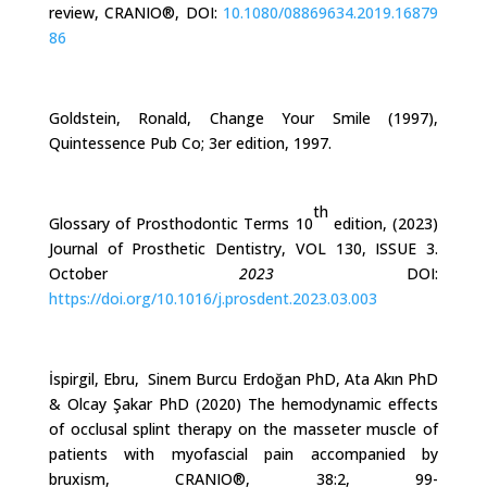
review,
CRANIO®,
DOI:
10.1080/08869634.2019.16879
86
Goldstein, Ronald, Change Your Smile (1997),
Quintessence Pub Co; 3er edition, 1997.
th
Glossary of Prosthodontic Terms 10
edition, (2023)
Journal of Prosthetic Dentistry, VOL 130, ISSUE 3.
October
2023
DOI:
https://doi.org/10.1016/j.prosdent.2023.03.003
İspirgil, Ebru, Sinem Burcu Erdoğan PhD, Ata Akın PhD
& Olcay Şakar PhD
(2020)
The hemodynamic effects
of occlusal splint therapy on the masseter muscle of
patients with myofascial pain accompanied by
bruxism,
CRANIO®,
38:2,
99-