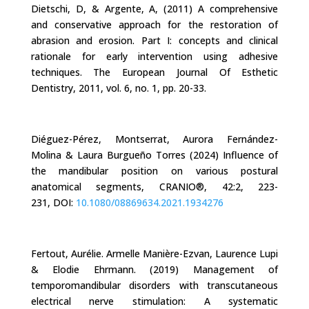
Dietschi, D, & Argente, A, (2011) A comprehensive
and conservative approach for the restoration of
abrasion and erosion. Part I: concepts and clinical
rationale for early intervention using adhesive
techniques. The European Journal Of Esthetic
Dentistry, 2011, vol. 6, no. 1, pp. 20-33.
Diéguez-Pérez, Montserrat, Aurora Fernández-
Molina & Laura Burgueño Torres (2024) Influence of
the mandibular position on various postural
anatomical segments, CRANIO®, 42:2, 223-
231, DOI:
10.1080/08869634.2021.1934276
Fertout, Aurélie. Armelle Manière-Ezvan, Laurence Lupi
& Elodie Ehrmann.
(2019)
Management of
temporomandibular disorders with transcutaneous
electrical nerve stimulation: A systematic