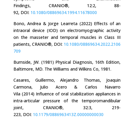
Findings,
CRANIO®,
12:2,
88-
92,
DOI:
10.1080/08869634.1994.11678000
Bono, Andrea & Jorge Learreta (2022) Effects of an
intraoral device (IOD) on electromyographic activity
on the masseter and temporal muscles in Class III
patients, CRANIO®, DOI:
10.1080/08869634.2022.2106
709
Burnside, JW. (1981) Physical Diagnosis, 16th Edition,
Baltimore, MD. The Williams and Wilkins Co, 1981.
Casares, Guillermo, Alejandro Thomas, Joaquin
Carmona, Julio Acero & Carlos Navarro
Vila
(2014)
Influence of oral stabilization appliances in
intra-articular pressure of the temporomandibular
joint,
CRANIO®,
32:3,
219-
223,
DOI:
10.1179/0886963413Z.00000000030