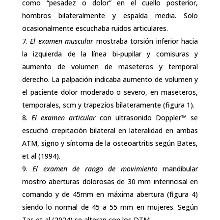
como “pesadez o dolor” en el cuello posterior,
hombros bilateralmente y espalda media. Solo
ocasionalmente escuchaba ruidos articulares.
El examen muscular
mostraba torsión inferior hacia
la izquierda de la línea bi-pupilar y comisuras y
aumento de volumen de maseteros y temporal
derecho. La palpación indicaba aumento de volumen y
el paciente dolor moderado o severo, en maseteros,
temporales, scm y trapezios bilateramente (figura 1).
El examen articular
con ultrasonido Doppler™ se
escuchó crepitación bilateral en lateralidad en ambas
ATM, signo y síntoma de la osteoartritis según Bates,
et al (1994).
El examen de rango de movimiento
mandibular
mostro aberturas dolorosas de 30 mm interincisal en
comando y de 45mm en máxima abertura (figura 4)
siendo lo normal de 45 a 55 mm en mujeres. Según
Tas et al (2024) se alteran con los DTM.